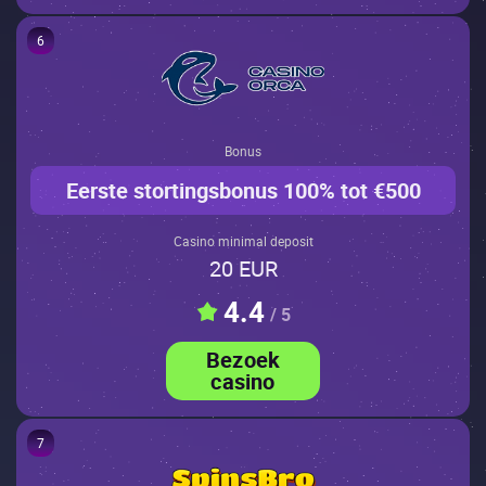
6
Bonus
Eerste stortingsbonus 100% tot €500
Casino minimal deposit
20 EUR
4.4
/ 5
Bezoek
casino
7