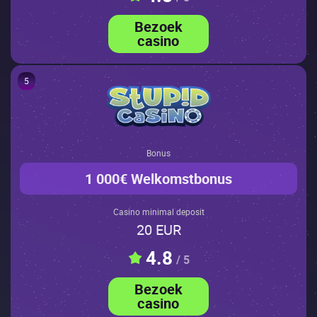
Bezoek
casino
5
Bonus
1 000€ Welkomstbonus
Casino minimal deposit
20 EUR
4.8
/ 5
Bezoek
casino