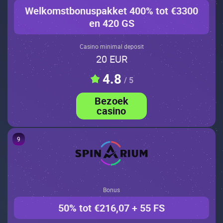
Welkomstbonuspakket 400% tot €3300
en 420 GS
Casino minimal deposit
20 EUR
4.8
/ 5
Bezoek
casino
9
Bonus
50% tot €216,07 + 55 FS