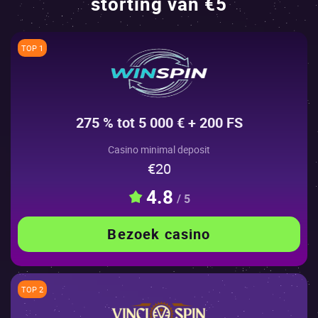
storting van €5
TOP 1
275 % tot 5 000 € + 200 FS
Casino minimal deposit
€20
4.8
/ 5
Bezoek casino
TOP 2