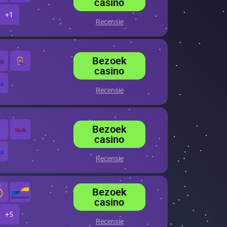
casino
+1
Recensie
Bezoek
casino
Recensie
Bezoek
casino
Recensie
Bezoek
casino
+5
Recensie