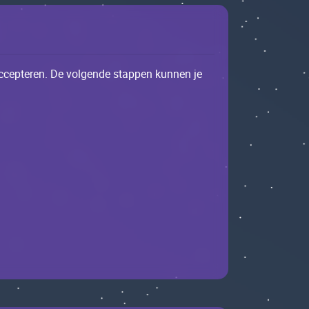
 ассеptеrеn. Dе vоlgеndе stаppеn kunnеn jе