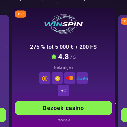
TOP 1
TO
275 % tot 5 000 € + 200 FS
4.8
/ 5
Betalingen
+2
Bezoek casino
Recensie