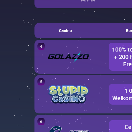
Recensie
Casino
Bo
4
100% to
+ 200 
Fre
5
1 
Welkom
6
Ee