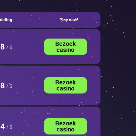
deling
Play now!
Bezoek
.8
/ 5
casino
Bezoek
.8
/ 5
casino
Bezoek
.4
/ 5
casino