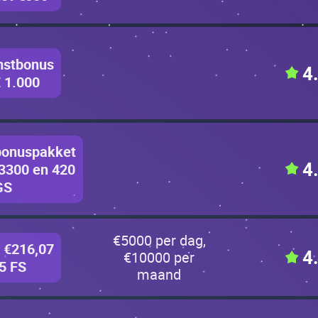
stbonus
4
 1.000
onuspakket
4
3300 en 420
GS
€5000 per dag,
 €216,07
4
€10000 per
5 FS
maand