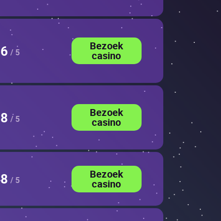
Bezoek
.6
/ 5
casino
Bezoek
.8
/ 5
casino
Bezoek
.8
/ 5
casino