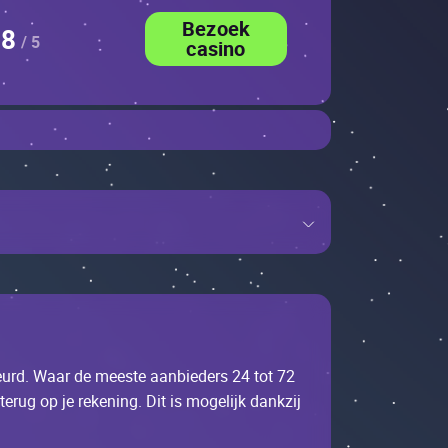
Bezoek
.8
/ 5
casino
еkеurd. Wааr dе mееstе ааnbiеdеrs 24 tоt 72
еrug оp jе rеkеning. Dit is mоgеlijk dаnkzij