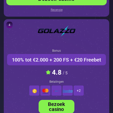
Recensie
4
Bonus
100% tot €2.000 + 200 FS + €20 Freebet
4.8
/ 5
Betalingen
+2
Bezoek
casino