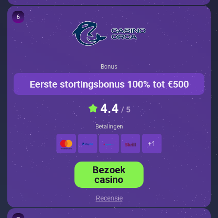
6
Bonus
Eerste stortingsbonus 100% tot €500
4.4
/ 5
Betalingen
+1
Bezoek
casino
Recensie