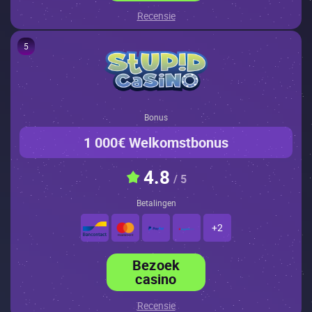
Recensie
5
Bonus
1 000€ Welkomstbonus
4.8
/ 5
Betalingen
+2
Bezoek
casino
Recensie