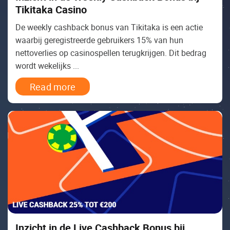
Tikitаkа Саsinо
De weekly cashback bonus van Tikitaka is een actie
waarbij geregistreerde gebruikers 15% van hun
nettoverlies op casinospellen terugkrijgen. Dit bedrag
wordt wekelijks ...
Read more
Іnziсht in dе Livе Саshbасk Bоnus bij