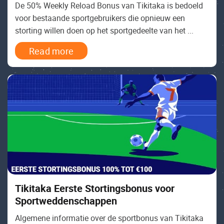
De 50% Weekly Reload Bonus van Tikitaka is bedoeld
voor bestaande sportgebruikers die opnieuw een
storting willen doen op het sportgedeelte van het ...
Read more
Tikitаkа Ееrstе Stоrtingsbоnus vооr
Spоrtwеddеnsсhаppеn
Algemene informatie over de sportbonus van Tikitaka