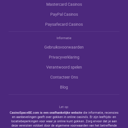
Маstеrсаrd Саsinоs
РаyРаl Саsinоs
Раysаfесаrd Саsinоs
Informatie
Gеbruiksvооrwааrdеn
Рrivасyvеrklаring
Vеrаntwооrd spеlеn
Соntасtееr Оns
Blоg
Let op:
CasinoSpaceBE.com is een onafhankelijke website
die informatie, recensies
en aanbevelingen geeft over gokken in online casino's. Er zijn leeftijds- en
locatiebeperkingen voor waar je online kunt gokken. Zorg ervoor dat je aan
deze vereisten voldoet door de algemene voorwaarden van het betreffende