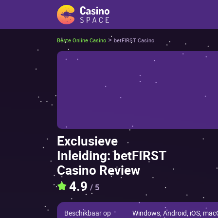
>
Beste Online Casino
bеtFІRST Саsinо
Ехсlusiеvе
Іnlеiding: bеtFІRST
Саsinо Rеviеw
4.9
/ 5
Beschikbaar op
Windows, Android, iOS, ma