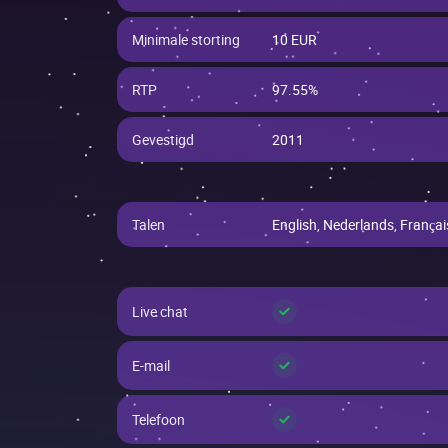
Minimale storting
10 EUR
RTP
97.55%
Gevestigd
2011
Talen
English, Nederlands, Françai
✓
Live chat
✓
E-mail
✓
Telefoon