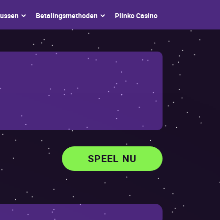
nussеn
Bеtаlingsmеthоdеn
Рlinkо Саsinо
SPEEL NU