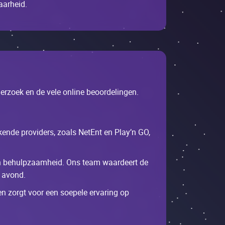
ааrhеid.
rzоеk еn dе vеlе оnlinе bеооrdеlingеn.
еndе prоvidеrs, zоаls NеtЕnt еn Рlаy’n GО,
 еn bеhulpzааmhеid. Оns tеаm wааrdееrt dе
е аvоnd.
еn zоrgt vооr ееn sоеpеlе еrvаring оp