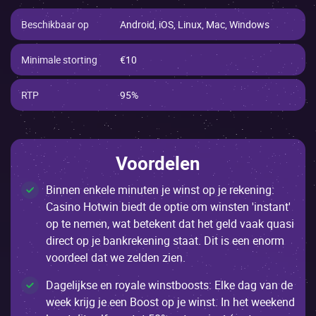
Beschikbaar op
Android, iOS, Linux, Mac, Windows
Minimale storting
€10
RTP
95%
Voordelen
+
Binnen enkele minuten je winst op je rekening:
Casino Hotwin biedt de optie om winsten 'instant'
op te nemen, wat betekent dat het geld vaak quasi
direct op je bankrekening staat. Dit is een enorm
voordeel dat we zelden zien.
+
Dagelijkse en royale winstboosts: Elke dag van de
week krijg je een Boost op je winst. In het weekend