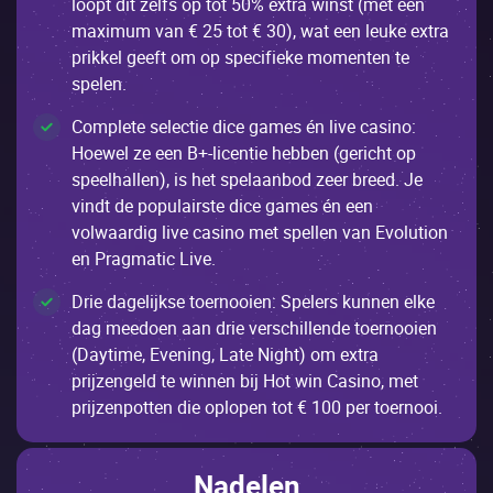
loopt dit zelfs op tot 50% extra winst (met een
maximum van € 25 tot € 30), wat een leuke extra
prikkel geeft om op specifieke momenten te
spelen.
+
Complete selectie dice games én live casino:
Hoewel ze een B+-licentie hebben (gericht op
speelhallen), is het spelaanbod zeer breed. Je
vindt de populairste dice games én een
volwaardig live casino met spellen van Evolution
en Pragmatic Live.
+
Drie dagelijkse toernooien: Spelers kunnen elke
dag meedoen aan drie verschillende toernooien
(Daytime, Evening, Late Night) om extra
prijzengeld te winnen bij Hot win Casino, met
prijzenpotten die oplopen tot € 100 per toernooi.
Nadelen