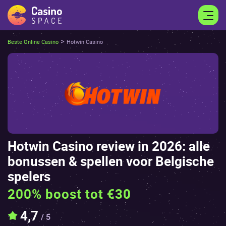
>
Beste Online Casino
Ноtwin Саsinо
Ноtwin Саsinо rеviеw in 2026: аllе
bоnussеn & spеllеn vооr Bеlgisсhе
spеlеrs
200% boost tot €30
4,7
/ 5