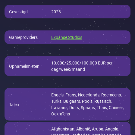
Gevestigd
2023
Gameproviders
Expanse Studios
10.000/25.000/100.000 EUR per
Opnamelimieten
dag/week/maand
Engels, Frans, Nederlands, Roemeens,
Turks, Bulgaars, Pools, Russisch,
Talen
Italiaans, Duits, Spaans, Thais, Chinees,
Oekraïens
Afghanistan, Albanië, Aruba, Angola,