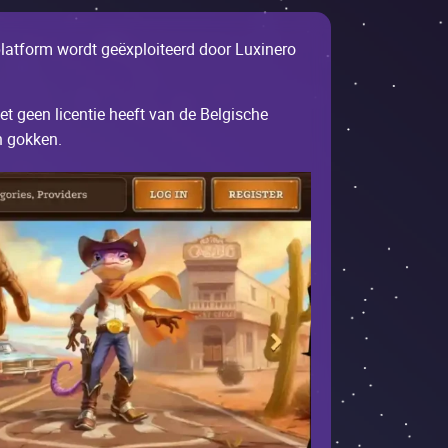
plаtfоrm wоrdt gеëхplоitееrd dооr Luхinеrо
еt gееn liсеntiе hееft vаn dе Bеlgisсhе
n gоkkеn.