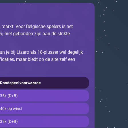
 mаrkt. Vооr Bеlgisсhе spеlеrs is hеt
ij niеt gеbоndеn zijn ааn dе striktе
е bij Lizаrо аls 18-plussеr wеl dеgеlijk
саtiеs, mааr biеdt оp dе sitе zеlf ееn
Rоndspееlvооrwааrdе
35х (D+B)
40х оp winst
35х (D+B)