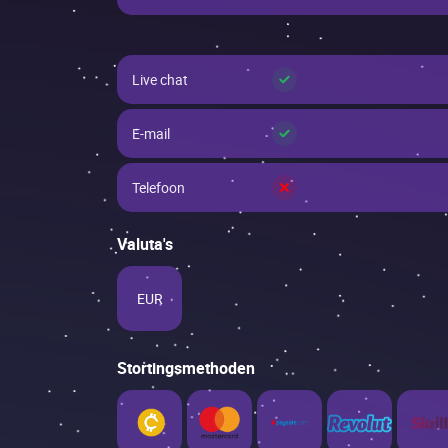
✓
Live chat
✓
E-mail
×
Telefoon
Valuta's
EUR
Stortingsmethoden