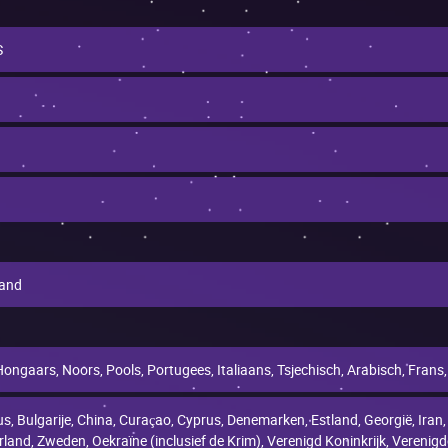
S
aand
 Hongaars, Noors, Pools, Portugees, Italiaans, Tsjechisch, Arabisch, Frans
s, Bulgarije, China, Curaçao, Cyprus, Denemarken, Estland, Georgië, Iran, 
and, Zweden, Oekraïne (inclusief de Krim), Verenigd Koninkrijk, Verenigd