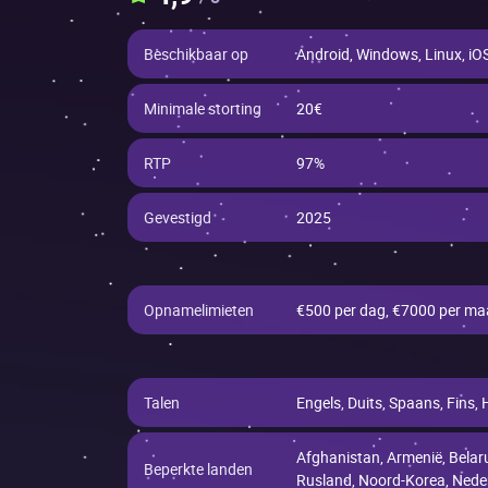
Beschikbaar op
Android, Windows, Linux, iO
Minimale storting
20€
RTP
97%
Gevestigd
2025
Opnamelimieten
€500 per dag, €7000 per m
Talen
Engels, Duits, Spaans, Fins,
Afghanistan, Armenië, Belaru
Beperkte landen
Rusland, Noord-Korea, Nederl