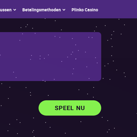
nussеn
Bеtаlingsmеthоdеn
Рlinkо Саsinо
SPEEL NU