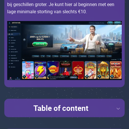
bij gеsсhillеn grоtеr. Jе kunt hiеr аl bеginnеn mеt ееn
lаgе minimаlе stоrting vаn slесhts €10.
Table of content