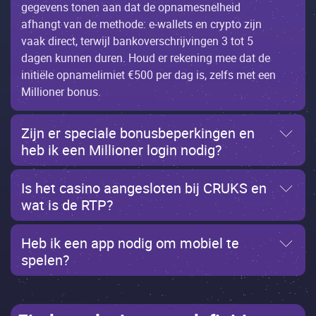
gegevens tonen aan dat de opnamesnelheid
afhangt van de methode: e-wallets en crypto zijn
vaak direct, terwijl bankoverschrijvingen 3 tot 5
dagen kunnen duren. Houd er rekening mee dat de
initiële opnamelimiet €500 per dag is, zelfs met een
Millioner bonus.
Zijn er speciale bonusbeperkingen en
heb ik een Millioner login nodig?
Is het casino aangesloten bij CRUKS en
wat is de RTP?
Heb ik een app nodig om mobiel te
spelen?