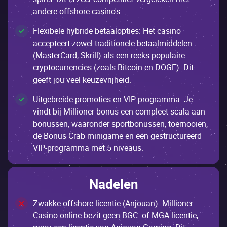
andere offshore casino's.
+
Flexibele hybride betaalopties: Het casino
accepteert zowel traditionele betaalmiddelen
(MasterCard, Skrill) als een reeks populaire
cryptocurrencies (zoals Bitcoin en DOGE). Dit
geeft jou veel keuzevrijheid.
+
Uitgebreide promoties en VIP programma: Je
vindt bij Millioner bonus een compleet scala aan
bonussen, waaronder sportbonussen, toernooien,
de Bonus Crab minigame en een gestructureerd
VIP-programma met 5 niveaus.
Nadelen
⨯
Zwakke offshore licentie (Anjouan): Millioner
Casino online bezit geen BGC- of MGA-licentie,